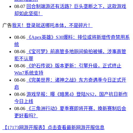
08-07
回合制端游还有活路？巨头垄断之下，这款游戏
却如此坚挺！
广告
我天！登录就送哪吒本体，不是碎片！
08-06
《Apex英雄》S30爆料：排位或将新增传奇禁用系
统
08-06
《宝可梦》前高管多地厕间偷拍被捕，涉事高管
拒不认罪
08-06
《炉石传说》版本更新：引擎升级，正式终止
Win7系统支持
08-06
《完美世界：诸神之战》东方奇遇季今日正式开
启
08-06
游戏早报：曝《暗黑4》登陆NS2，国产抗日新作
今日上线
08-06
《三角洲行动》夏季赛即将开赛，换新赛制后会
更好看吗？
【17173网游开服表】点击查看最新网游开服信息