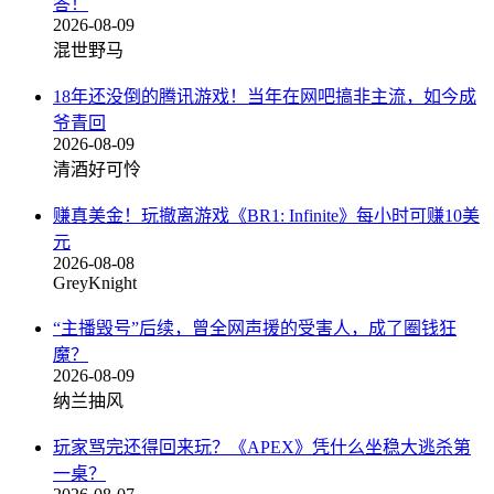
答！
2026-08-09
混世野马
18年还没倒的腾讯游戏！当年在网吧搞非主流，如今成
爷青回
2026-08-09
清酒好可怜
赚真美金！玩撤离游戏《BR1: Infinite》每小时可赚10美
元
2026-08-08
GreyKnight
“主播毁号”后续，曾全网声援的受害人，成了圈钱狂
魔？
2026-08-09
纳兰抽风
玩家骂完还得回来玩？《APEX》凭什么坐稳大逃杀第
一桌？