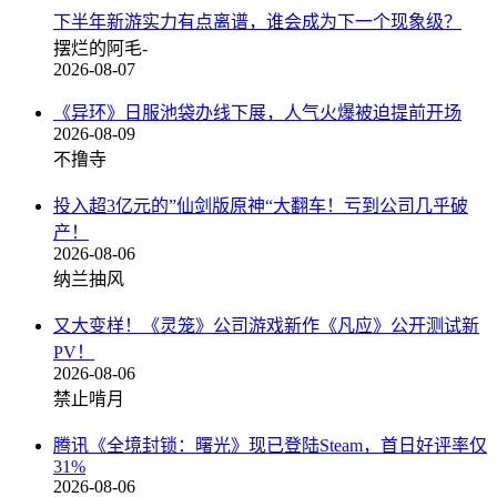
下半年新游实力有点离谱，谁会成为下一个现象级？
摆烂的阿毛-
2026-08-07
《异环》日服池袋办线下展，人气火爆被迫提前开场
2026-08-09
不撸寺
投入超3亿元的”仙剑版原神“大翻车！亏到公司几乎破
产！
2026-08-06
纳兰抽风
又大变样！《灵笼》公司游戏新作《凡应》公开测试新
PV！
2026-08-06
禁止啃月
腾讯《全境封锁：曙光》现已登陆Steam，首日好评率仅
31%
2026-08-06