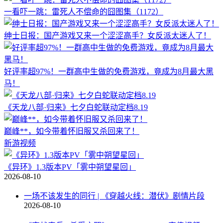
一看吓一跳：雷死人不偿命的囧图集（1172）
绅士日报：国产游戏又来一个涩涩高手？女反派太迷人了！
好评率超97%！一群高中生做的免费游戏，竟成为8月最大黑
马！
《天龙八部·归来》七夕白蛇联动定档8.19
巅峰**，如今带着怀旧服又杀回来了！
新游视频
《异环》1.3版本PV「雾中朔望星回」
2026-08-10
一场不该发生的同行 | 《穿越火线：潜伏》剧情片段
2026-08-10