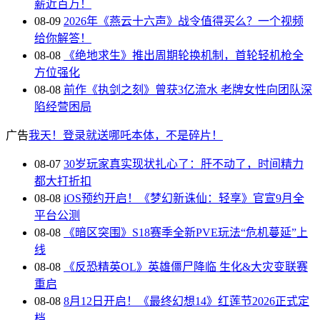
薪近百万！
08-09
2026年《燕云十六声》战令值得买么？一个视频
给你解答！
08-08
《绝地求生》推出周期轮换机制，首轮轻机枪全
方位强化
08-08
前作《执剑之刻》曾获3亿流水 老牌女性向团队深
陷经营困局
广告
我天！登录就送哪吒本体，不是碎片！
08-07
30岁玩家真实现状扎心了：肝不动了，时间精力
都大打折扣
08-08
iOS预约开启！《梦幻新诛仙：轻享》官宣9月全
平台公测
08-08
《暗区突围》S18赛季全新PVE玩法“危机蔓延”上
线
08-08
《反恐精英OL》英雄僵尸降临 生化&大灾变联赛
重启
08-08
8月12日开启！《最终幻想14》红莲节2026正式定
档