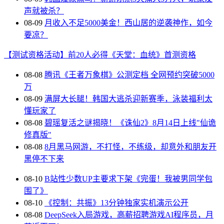
声就被杀？
08-09
月收入不足5000美金！西山居的逆袭神作，如今
要凉？
【测试资格活动】前20人必得《天堂：血统》首测资格
08-08
腾讯《王者万象棋》公测定档 全网预约突破5000
万
08-09
满屏大长腿！韩国大逃杀迎新赛季，泳装福利太
懂玩家了
08-08
碧瑶复活之谜揭晓！《诛仙2》8月14日上线"仙诡
修真版"
08-08
8月黑马网游，不打怪，不练级，却意外和朋友开
黑停不下来
08-10
B站性少数UP主要求下架《完蛋！我被男同学包
围了》
08-10
《控制：共振》13分钟独家实机演示公开
08-08
DeepSeek入局游戏，高薪招聘游戏AI程序员，月