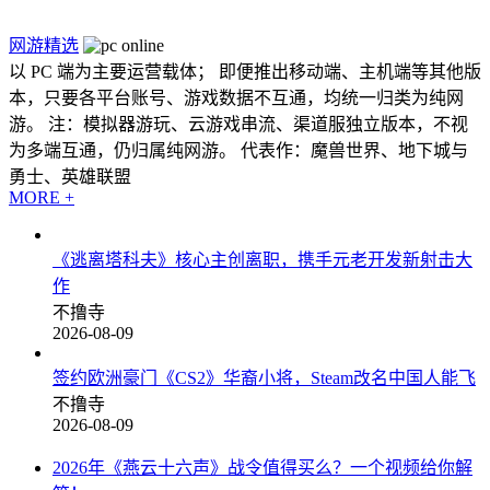
网游精选
以 PC 端为主要运营载体； 即便推出移动端、主机端等其他版
本，只要各平台账号、游戏数据不互通，均统一归类为纯网
游。 注：模拟器游玩、云游戏串流、渠道服独立版本，不视
为多端互通，仍归属纯网游。 代表作：魔兽世界、地下城与
勇士、英雄联盟
MORE +
《逃离塔科夫》核心主创离职，携手元老开发新射击大
作
不撸寺
2026-08-09
签约欧洲豪门《CS2》华裔小将，Steam改名中国人能飞
不撸寺
2026-08-09
2026年《燕云十六声》战令值得买么？一个视频给你解