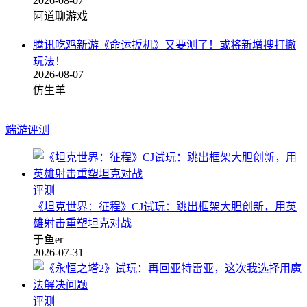
2026-08-07
阿道聊游戏
腾讯吃鸡新游《命运扳机》又要测了！或将新增搜打撤
玩法！
2026-08-07
仿生羊
端游评测
评测
《坦克世界：征程》CJ试玩：跳出框架大胆创新，用英
雄射击重塑坦克对战
于鱼er
2026-07-31
评测