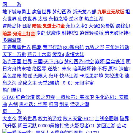
网 游
地下城与勇士
魔兽世界
梦幻西游
新天龙八部
坦
九职业无敌版
克世界
仙侠世界
太极
永恒之塔
逆水寒
热血江湖
冒险岛怀旧服
永恒之塔2
大话2免费版
最终幻
暗黑:鬼道士打金
想14
剑网3
热血传奇
伏魔传
封神榜2
逍遥轻松版
暗黑破坏神4
多端游戏
王者荣耀世界
鸣潮
荒野行动
RO新启航
九牧之野
三角洲行动
天下：万象
燕云十六声
传奇4
永恒大陆
洛克王国:世界
三国:天下归心
梦幻西游:时空
崩坏:星穹铁道
明
日方舟终末地
绝区零
逆战：未来
暗黑破坏神:不朽
原神
诛仙2
蓝色星原:旅谣
无限大
归环
快马江湖
卡厄思梦境
失控进化
遗
忘之海
诡秘之主
天堂2盟约
飞飞：无限宇宙
热门单机
GTA6
红色沙漠
影之刃零
一盏秋声：锦衣卫
生化危机：安魂
曲
古剑
黑神话：悟空
归唐
剑星
湮灭之潮
页 游
大皇帝
我的世界
权力的游戏
散人天堂·HOT
上线全图爆
破界
飞升版
阎王沉默
00000氪搜打撤
火影忍者OL
梦回江湖·启动