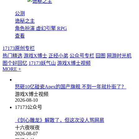
公测
诡秘之主
角色扮演
虚幻引擎
RPG
查看
17173原创专栏
热门精选
游戏X博士
正经小弟
公众号专栏
囧图
网游时光机
图个好回忆
17173妖气山
游戏X博士视频
MORE +
怒砸10亿碰瓷Apex的国产旗舰 不到一年就扑街了？
游戏X博士视频
2026-08-10
17173公众号
《剑心雕龙》解散了，但这次没人骂网易
十六夜咲夜
2026-08-07