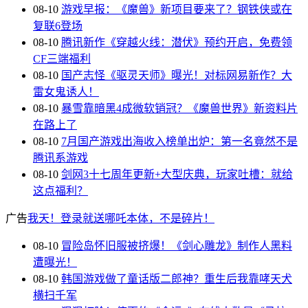
08-10
游戏早报：《魔兽》新项目要来了？钢铁侠或在
复联6登场
08-10
腾讯新作《穿越火线：潜伏》预约开启，免费领
CF三端福利
08-10
国产志怪《驱灵天师》曝光！对标网易新作？大
雷女鬼诱人！
08-10
暴雪靠暗黑4成微软销冠？《魔兽世界》新资料片
在路上了
08-10
7月国产游戏出海收入榜单出炉：第一名竟然不是
腾讯系游戏
08-10
剑网3十七周年更新+大型庆典，玩家吐槽：就给
这点福利？
广告
我天！登录就送哪吒本体，不是碎片！
08-10
冒险岛怀旧服被挤爆！《剑心雕龙》制作人黑料
遭曝光！
08-10
韩国游戏做了童话版二郎神？重生后我靠哮天犬
横扫千军