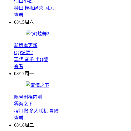
仙山小农
种田
模拟经营
国风
查看
08/15周六
新版本更新
QQ炫舞2
现代
音乐
半Q版
查看
08/17周一
限号删档内测
雾海之下
搜打撤
多人联机
冒险
查看
08/18周二