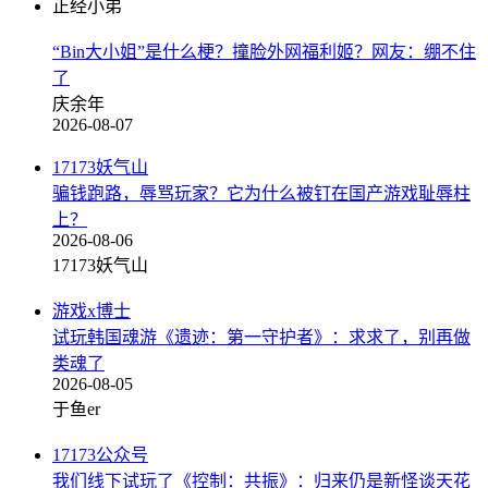
正经小弟
“Bin大小姐”是什么梗？撞脸外网福利姬？网友：绷不住
了
庆余年
2026-08-07
17173妖气山
骗钱跑路，辱骂玩家？它为什么被钉在国产游戏耻辱柱
上？
2026-08-06
17173妖气山
游戏x博士
试玩韩国魂游《遗迹：第一守护者》：求求了，别再做
类魂了
2026-08-05
于鱼er
17173公众号
我们线下试玩了《控制：共振》：归来仍是新怪谈天花