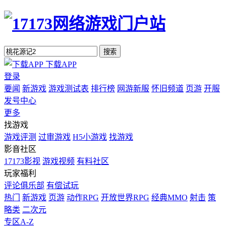
搜索
下载APP
登录
要闻
新游戏
游戏测试表
排行榜
网游新服
怀旧频道
页游
开服
发号中心
更多
找游戏
游戏评测
过审游戏
H5小游戏
找游戏
影音社区
17173影视
游戏视频
有料社区
玩家福利
评论俱乐部
有偿试玩
热门
新游戏
页游
动作RPG
开放世界RPG
经典MMO
射击
策
略类
二次元
专区A-Z