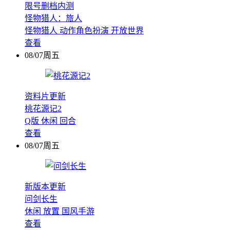
限号删档内测
怪物猎人：旅人
怪物猎人
动作角色扮演
开放世界
查看
08/07周五
资料片更新
桃花源记2
Q版
休闲
回合
查看
08/07周五
新版本更新
问剑长生
休闲
放置
国风手游
查看