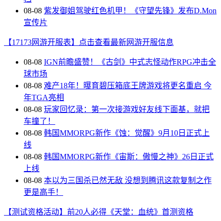
08-08
紫发御姐驾驶红色机甲！《守望先锋》发布D.Mon
宣传片
【17173网游开服表】点击查看最新网游开服信息
08-08
IGN前瞻盛赞！《古剑》中式志怪动作RPG冲击全
球市场
08-08
难产18年！曝育碧压箱底王牌游戏将更名重启 今
年TGA亮相
08-08
玩家回忆录：第一次接游戏好友线下面基，就把
车撞了！
08-08
韩国MMORPG新作《蚀：觉醒》9月10日正式上
线
08-08
韩国MMORPG新作《宙斯：傲慢之神》26日正式
上线
08-08
本以为三国杀已然无敌 没想到腾讯这款复制之作
更是高手！
【测试资格活动】前20人必得《天堂：血统》首测资格