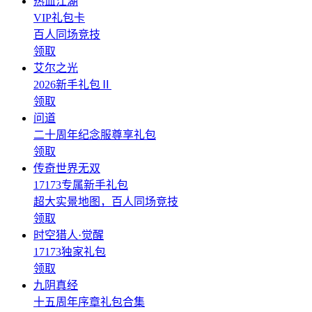
热血江湖
VIP礼包卡
百人同场竞技
领取
艾尔之光
2026新手礼包Ⅱ
领取
问道
二十周年纪念服尊享礼包
领取
传奇世界无双
17173专属新手礼包
超大实景地图，百人同场竞技
领取
时空猎人·觉醒
17173独家礼包
领取
九阴真经
十五周年序章礼包合集