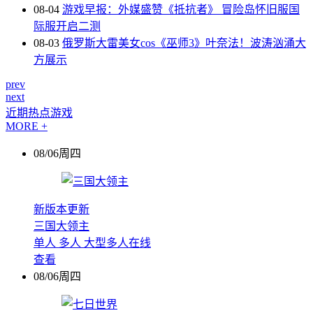
08-04
游戏早报：外媒盛赞《抵抗者》 冒险岛怀旧服国
际服开启二测
08-03
俄罗斯大雷美女cos《巫师3》叶奈法！波涛汹涌大
方展示
prev
next
近期热点游戏
MORE +
08/06周四
新版本更新
三国大领主
单人
多人
大型多人在线
查看
08/06周四