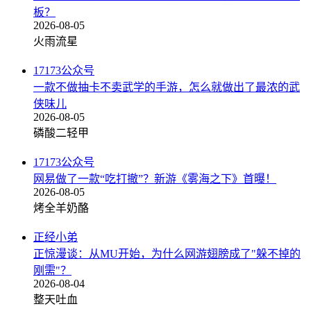
板？
2026-08-05
火雨流星
17173公众号
一款不做抽卡不卖武学的手游，怎么就做出了最浓的武
侠味儿
2026-08-05
磷酸二轻甲
17173公众号
网易做了一款“吃打撤”？新游《雾海之下》首曝！
2026-08-05
烤全羊奶酪
正经小弟
正惊漫谈：从MU开始，为什么网游翅膀成了"躲不掉的
刚需"？
2026-08-04
整天吐血