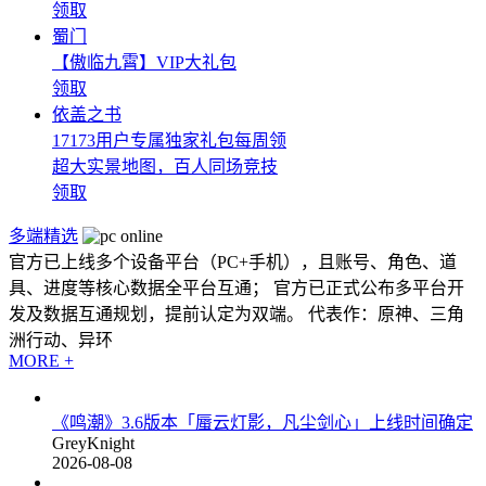
领取
蜀门
【傲临九霄】VIP大礼包
领取
依盖之书
17173用户专属独家礼包每周领
超大实景地图，百人同场竞技
领取
多端精选
官方已上线多个设备平台（PC+手机），且账号、角色、道
具、进度等核心数据全平台互通； 官方已正式公布多平台开
发及数据互通规划，提前认定为双端。 代表作：原神、三角
洲行动、异环
MORE +
《鸣潮》3.6版本「蜃云灯影，凡尘剑心」上线时间确定
GreyKnight
2026-08-08