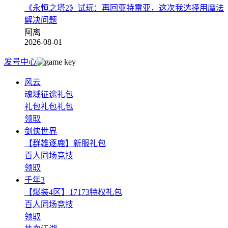
《永恒之塔2》试玩：再回亚特雷亚，这次我选择用魔法
解决问题
阿离
2026-08-01
发号中心
风云
魂域征途礼包
礼包礼包礼包
领取
剑侠世界
【群雄逐鹿】新服礼包
百人同场竞技
领取
千年3
【爆装4区】17173特权礼包
百人同场竞技
领取