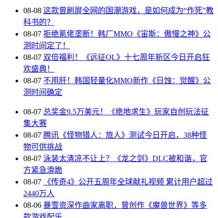
08-08
这款曾刷屏全网的国潮游戏，是如何成为“作死”教
科书的？
08-07
拒绝氪佬垄断！韩厂MMO《宙斯：傲慢之神》公
测时间定了！
08-07
双倍福利！《远征OL》十七周年新区今日开启狂
欢盛典！
08-07
不用肝！韩国轻量化MMO新作《日蚀：觉醒》公
测时间确定
08-07
总奖金9.5万美元！《绝地求生》玩家自创玩法征
集大赛
08-07
腾讯《怪物猎人：旅人》测试今日开启，38种怪
物可供挑战
08-07
泳装太清凉不让上？《龙之剑》DLC被和谐，官
方紧急滑跪
08-07
《传奇4》公开五周年全球献礼视频 累计用户超过
2440万人
08-06
暴雪资深作曲家离职，曾创作《魔兽世界》等多
款游戏配乐