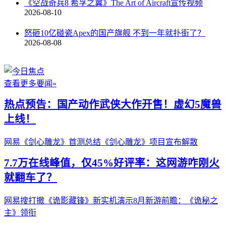
《空战奇兵8 希孚之翼》The Art of Aircraft宣传视频
2026-08-10
怒砸10亿碰瓷Apex的国产旗舰 不到一年就扑街了？
2026-08-08
查看更多要闻»
热点预告：国产动作武侠大作开售！虚幻5魔兽
上线！
网易《剑心雕龙》首测总结
《剑心雕龙》项目宣布解散
7.7万在线峰值，仅45%好评率：这网游咋刚火
就翻车了？
网易搜打撤《诡影藏锋》新实机演示
8月新游前瞻：《诡秘之
主》领衔