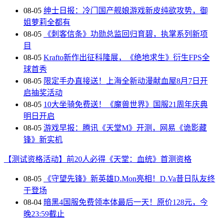
08-05
绅士日报：冷门国产舰娘游戏新皮纯欲攻势，御
姐萝莉全都有
08-05
《刺客信条》功勋总监回归育碧，执掌系列新项
目
08-05
Krafto新作出征科隆展，《绝地求生》衍生FPS全
球首秀
08-05
限定手办直接送！上海全新动漫献血屋8月7日开
启抽奖活动
08-05
10大坐骑免费送！《魔兽世界》国服21周年庆典
明日开启
08-05
游戏早报：腾讯《天堂M》开测，网易《诡影藏
锋》新实机
【测试资格活动】前20人必得《天堂：血统》首测资格
08-05
《守望先锋》新英雄D.Mon亮相！D.Va昔日队友终
于登场
08-04
暗黑4国服免费领本体最后一天！原价128元，今
晚23:59截止