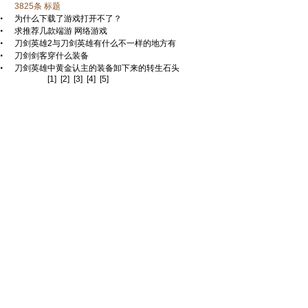
3825
条 标题
·
为什么下载了游戏打开不了？
·
求推荐几款端游 网络游戏
·
刀剑英雄2与刀剑英雄有什么不一样的地方有
·
刀剑剑客穿什么装备
·
刀剑英雄中黄金认主的装备卸下来的转生石头
[1]
[2]
[3]
[4]
[5]