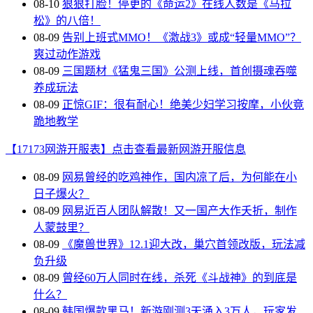
08-10
狠狠打脸！停更的《命运2》在线人数是《马拉
松》的八倍！
08-09
告别上班式MMO！《激战3》或成“轻量MMO”？
爽过动作游戏
08-09
三国题材《猛鬼三国》公测上线，首创摄魂吞噬
养成玩法
08-09
正惊GIF：很有耐心！绝美少妇学习按摩，小伙竟
跪地教学
【17173网游开服表】点击查看最新网游开服信息
08-09
网易曾经的吃鸡神作，国内凉了后，为何能在小
日子爆火？
08-09
网易近百人团队解散！又一国产大作夭折，制作
人蒙鼓里？
08-09
《魔兽世界》12.1迎大改，巢穴首领改版，玩法减
负升级
08-09
曾经60万人同时在线，杀死《斗战神》的到底是
什么？
08-09
韩国爆款黑马！新游刚测3天涌入3万人，玩家发