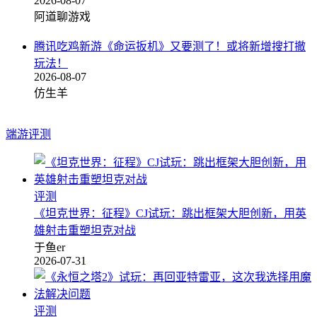
2026-08-07
阿道聊游戏
腾讯吃鸡新游《命运扳机》又要测了！或将新增搜打撤
玩法！
2026-08-07
仿生羊
端游评测
评测
《坦克世界：征程》CJ试玩：跳出框架大胆创新，用英
雄射击重塑坦克对战
于鱼er
2026-07-31
评测