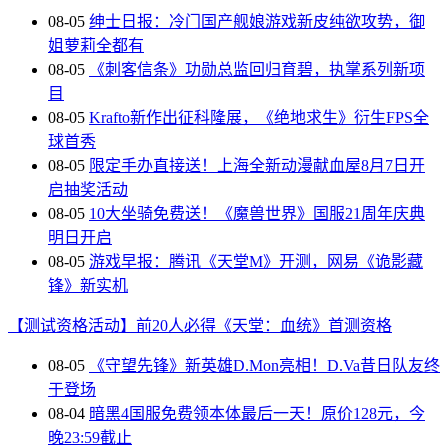
08-05
绅士日报：冷门国产舰娘游戏新皮纯欲攻势，御
姐萝莉全都有
08-05
《刺客信条》功勋总监回归育碧，执掌系列新项
目
08-05
Krafto新作出征科隆展，《绝地求生》衍生FPS全
球首秀
08-05
限定手办直接送！上海全新动漫献血屋8月7日开
启抽奖活动
08-05
10大坐骑免费送！《魔兽世界》国服21周年庆典
明日开启
08-05
游戏早报：腾讯《天堂M》开测，网易《诡影藏
锋》新实机
【测试资格活动】前20人必得《天堂：血统》首测资格
08-05
《守望先锋》新英雄D.Mon亮相！D.Va昔日队友终
于登场
08-04
暗黑4国服免费领本体最后一天！原价128元，今
晚23:59截止