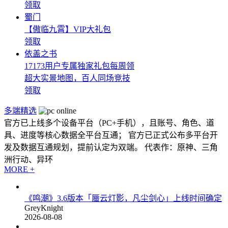
领取
蜀门
【傲临九霄】VIP大礼包
领取
依盖之书
17173用户专属独家礼包每周领
超大实景地图，百人同场竞技
领取
多端精选
官方已上线多个设备平台（PC+手机），且账号、角色、道
具、进度等核心数据全平台互通； 官方已正式公布多平台开
发及数据互通规划，提前认定为双端。 代表作：原神、三角
洲行动、异环
MORE +
《鸣潮》3.6版本「蜃云灯影，凡尘剑心」上线时间确定
GreyKnight
2026-08-08