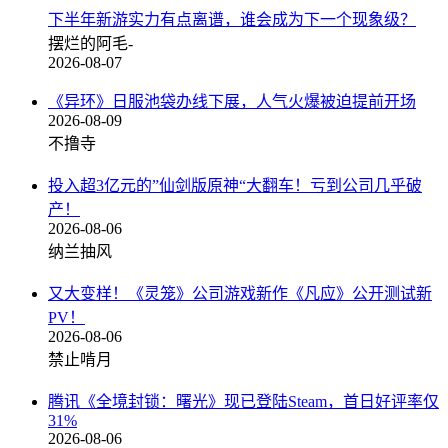
下半年新游实力有点离谱，谁会成为下一个现象级？
摆烂的阿毛-
2026-08-07
《异环》日服池袋办线下展，人气火爆被迫提前开场
2026-08-09
不撸寺
投入超3亿元的”仙剑版原神“大翻车！亏到公司几乎破
产！
2026-08-06
纳兰抽风
又大变样！《灵笼》公司游戏新作《凡应》公开测试新
PV！
2026-08-06
禁止啃月
腾讯《全境封锁：曙光》现已登陆Steam，首日好评率仅
31%
2026-08-06