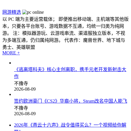
网游精选
以 PC 端为主要运营载体； 即便推出移动端、主机端等其他版
本，只要各平台账号、游戏数据不互通，均统一归类为纯网
游。 注：模拟器游玩、云游戏串流、渠道服独立版本，不视
为多端互通，仍归属纯网游。 代表作：魔兽世界、地下城与
勇士、英雄联盟
MORE +
《逃离塔科夫》核心主创离职，携手元老开发新射击大
作
不撸寺
2026-08-09
签约欧洲豪门《CS2》华裔小将，Steam改名中国人能飞
不撸寺
2026-08-09
2026年《燕云十六声》战令值得买么？一个视频给你解