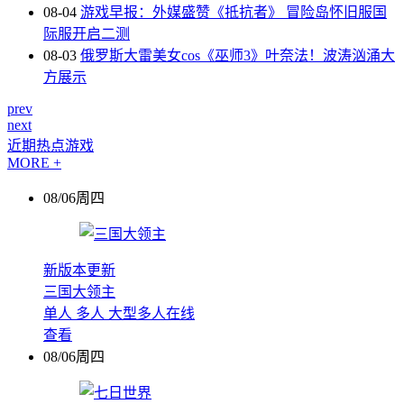
08-04
游戏早报：外媒盛赞《抵抗者》 冒险岛怀旧服国
际服开启二测
08-03
俄罗斯大雷美女cos《巫师3》叶奈法！波涛汹涌大
方展示
prev
next
近期热点游戏
MORE +
08/06周四
新版本更新
三国大领主
单人
多人
大型多人在线
查看
08/06周四