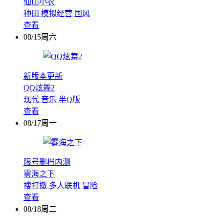
仙山小农
种田
模拟经营
国风
查看
08/15周六
新版本更新
QQ炫舞2
现代
音乐
半Q版
查看
08/17周一
限号删档内测
雾海之下
搜打撤
多人联机
冒险
查看
08/18周二