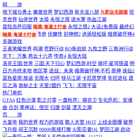
网 游
地下城与勇士
魔兽世界
梦幻西游
新天龙八部
坦
九职业无敌版
克世界
仙侠世界
太极
永恒之塔
逆水寒
热血江湖
冒险岛怀旧服
永恒之塔2
大话2免费版
最终幻
暗黑:鬼道士打金
想14
剑网3
热血传奇
伏魔传
封神榜2
逍遥轻松版
暗黑破坏神4
多端游戏
王者荣耀世界
鸣潮
荒野行动
RO新启航
九牧之野
三角洲行动
天下：万象
燕云十六声
传奇4
永恒大陆
洛克王国:世界
三国:天下归心
梦幻西游:时空
崩坏:星穹铁道
明
日方舟终末地
绝区零
逆战：未来
暗黑破坏神:不朽
原神
诛仙2
蓝色星原:旅谣
无限大
归环
快马江湖
卡厄思梦境
失控进化
遗
忘之海
诡秘之主
天堂2盟约
飞飞：无限宇宙
热门单机
GTA6
红色沙漠
影之刃零
一盏秋声：锦衣卫
生化危机：安魂
曲
古剑
黑神话：悟空
归唐
剑星
湮灭之潮
页 游
大皇帝
我的世界
权力的游戏
散人天堂·HOT
上线全图爆
破界
飞升版
阎王沉默
00000氪搜打撤
火影忍者OL
梦回江湖·启动