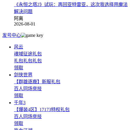
《永恒之塔2》试玩：再回亚特雷亚，这次我选择用魔法
解决问题
阿离
2026-08-01
发号中心
风云
魂域征途礼包
礼包礼包礼包
领取
剑侠世界
【群雄逐鹿】新服礼包
百人同场竞技
领取
千年3
【爆装4区】17173特权礼包
百人同场竞技
领取