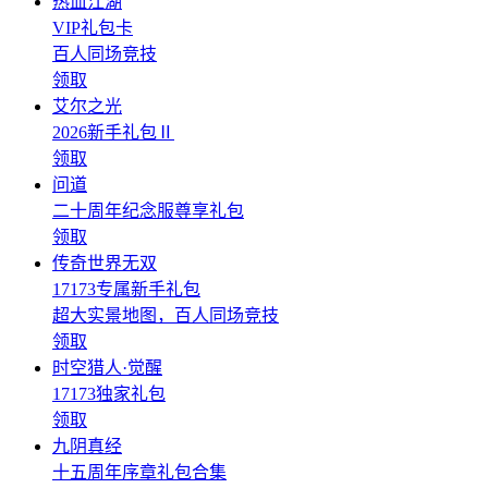
热血江湖
VIP礼包卡
百人同场竞技
领取
艾尔之光
2026新手礼包Ⅱ
领取
问道
二十周年纪念服尊享礼包
领取
传奇世界无双
17173专属新手礼包
超大实景地图，百人同场竞技
领取
时空猎人·觉醒
17173独家礼包
领取
九阴真经
十五周年序章礼包合集