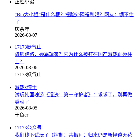
正经小弟
“Bin大小姐”是什么梗？撞脸外网福利姬？网友：绷不住
了
庆余年
2026-08-07
17173妖气山
骗钱跑路，辱骂玩家？它为什么被钉在国产游戏耻辱柱
上？
2026-08-06
17173妖气山
游戏x博士
试玩韩国魂游《遗迹：第一守护者》：求求了，别再做
类魂了
2026-08-05
于鱼er
17173公众号
我们线下试玩了《控制：共振》：归来仍是新怪谈天花