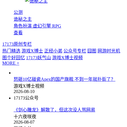
公测
诡秘之主
角色扮演
虚幻引擎
RPG
查看
17173原创专栏
热门精选
游戏X博士
正经小弟
公众号专栏
囧图
网游时光机
图个好回忆
17173妖气山
游戏X博士视频
MORE +
怒砸10亿碰瓷Apex的国产旗舰 不到一年就扑街了？
游戏X博士视频
2026-08-10
17173公众号
《剑心雕龙》解散了，但这次没人骂网易
十六夜咲夜
2026-08-07