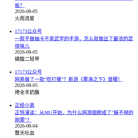
板？
2026-08-05
火雨流星
17173公众号
一款不做抽卡不卖武学的手游，怎么就做出了最浓的武
侠味儿
2026-08-05
磷酸二轻甲
17173公众号
网易做了一款“吃打撤”？新游《雾海之下》首曝！
2026-08-05
烤全羊奶酪
正经小弟
正惊漫谈：从MU开始，为什么网游翅膀成了"躲不掉的
刚需"？
2026-08-04
整天吐血