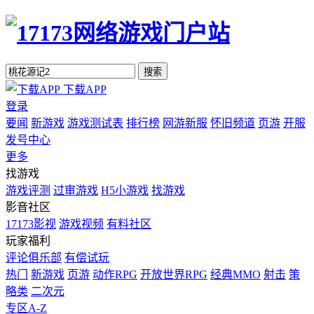
搜索
下载APP
登录
要闻
新游戏
游戏测试表
排行榜
网游新服
怀旧频道
页游
开服
发号中心
更多
找游戏
游戏评测
过审游戏
H5小游戏
找游戏
影音社区
17173影视
游戏视频
有料社区
玩家福利
评论俱乐部
有偿试玩
热门
新游戏
页游
动作RPG
开放世界RPG
经典MMO
射击
策
略类
二次元
专区A-Z