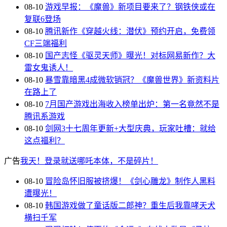
08-10
游戏早报：《魔兽》新项目要来了？钢铁侠或在
复联6登场
08-10
腾讯新作《穿越火线：潜伏》预约开启，免费领
CF三端福利
08-10
国产志怪《驱灵天师》曝光！对标网易新作？大
雷女鬼诱人！
08-10
暴雪靠暗黑4成微软销冠？《魔兽世界》新资料片
在路上了
08-10
7月国产游戏出海收入榜单出炉：第一名竟然不是
腾讯系游戏
08-10
剑网3十七周年更新+大型庆典，玩家吐槽：就给
这点福利？
广告
我天！登录就送哪吒本体，不是碎片！
08-10
冒险岛怀旧服被挤爆！《剑心雕龙》制作人黑料
遭曝光！
08-10
韩国游戏做了童话版二郎神？重生后我靠哮天犬
横扫千军