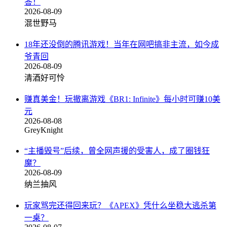
答！
2026-08-09
混世野马
18年还没倒的腾讯游戏！当年在网吧搞非主流，如今成
爷青回
2026-08-09
清酒好可怜
赚真美金！玩撤离游戏《BR1: Infinite》每小时可赚10美
元
2026-08-08
GreyKnight
“主播毁号”后续，曾全网声援的受害人，成了圈钱狂
魔？
2026-08-09
纳兰抽风
玩家骂完还得回来玩？《APEX》凭什么坐稳大逃杀第
一桌？