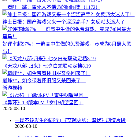
一看吓一跳：雷死人不偿命的囧图集（1172）
绅士日报：国产游戏又来一个涩涩高手？女反派太迷人了！
好评率超97%！一群高中生做的免费游戏，竟成为8月最大黑
马！
《天龙八部·归来》七夕白蛇联动定档8.19
巅峰**，如今带着怀旧服又杀回来了！
新游视频
《异环》1.3版本PV「雾中朔望星回」
2026-08-10
一场不该发生的同行 | 《穿越火线：潜伏》剧情片段
2026-08-10