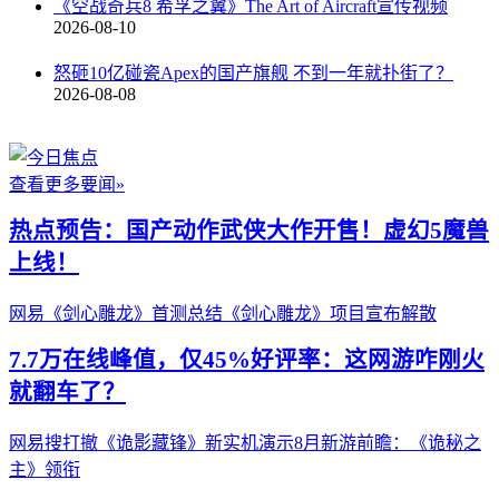
《空战奇兵8 希孚之翼》The Art of Aircraft宣传视频
2026-08-10
怒砸10亿碰瓷Apex的国产旗舰 不到一年就扑街了？
2026-08-08
查看更多要闻»
热点预告：国产动作武侠大作开售！虚幻5魔兽
上线！
网易《剑心雕龙》首测总结
《剑心雕龙》项目宣布解散
7.7万在线峰值，仅45%好评率：这网游咋刚火
就翻车了？
网易搜打撤《诡影藏锋》新实机演示
8月新游前瞻：《诡秘之
主》领衔