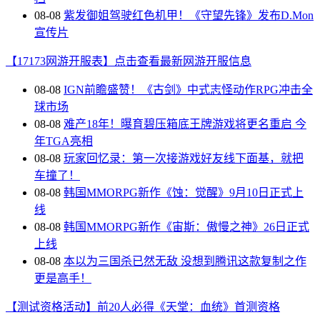
08-08
紫发御姐驾驶红色机甲！《守望先锋》发布D.Mon
宣传片
【17173网游开服表】点击查看最新网游开服信息
08-08
IGN前瞻盛赞！《古剑》中式志怪动作RPG冲击全
球市场
08-08
难产18年！曝育碧压箱底王牌游戏将更名重启 今
年TGA亮相
08-08
玩家回忆录：第一次接游戏好友线下面基，就把
车撞了！
08-08
韩国MMORPG新作《蚀：觉醒》9月10日正式上
线
08-08
韩国MMORPG新作《宙斯：傲慢之神》26日正式
上线
08-08
本以为三国杀已然无敌 没想到腾讯这款复制之作
更是高手！
【测试资格活动】前20人必得《天堂：血统》首测资格