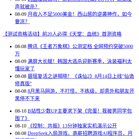
声就被杀？
08-09
月收入不足5000美金！西山居的逆袭神作，如今
要凉？
【测试资格活动】前20人必得《天堂：血统》首测资格
08-08
腾讯《王者万象棋》公测定档 全网预约突破5000
万
08-09
满屏大长腿！韩国大逃杀迎新赛季，泳装福利太
懂玩家了
08-08
碧瑶复活之谜揭晓！《诛仙2》8月14日上线"仙诡
修真版"
08-08
8月黑马网游，不打怪，不练级，却意外和朋友开
黑停不下来
08-10
B站性少数UP主要求下架《完蛋！我被男同学包
围了》
08-10
《控制：共振》13分钟独家实机演示公开
08-08
DeepSeek入局游戏，高薪招聘游戏AI程序员，月