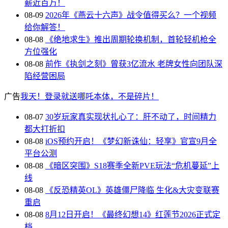
薪近百万！
08-09
2026年《燕云十六声》战令值得买么？一个视频
给你解答！
08-08
《绝地求生》推出周期轮换机制，首轮轻机枪全
方位强化
08-08
前作《执剑之刻》曾获3亿流水 老牌女性向团队深
陷经营困局
广告
我天！登录就送哪吒本体，不是碎片！
08-07
30岁玩家真实现状扎心了：肝不动了，时间精力
都大打折扣
08-08
iOS预约开启！《梦幻新诛仙：轻享》官宣9月全
平台公测
08-08
《暗区突围》S18赛季全新PVE玩法“危机蔓延”上
线
08-08
《反恐精英OL》英雄僵尸降临 生化&大灾变联赛
重启
08-08
8月12日开启！《最终幻想14》红莲节2026正式定
档