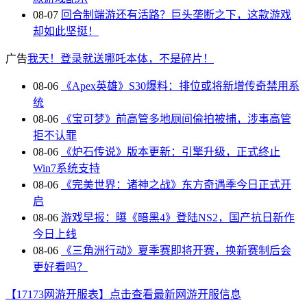
08-07
回合制端游还有活路？巨头垄断之下，这款游戏
却如此坚挺！
广告
我天！登录就送哪吒本体，不是碎片！
08-06
《Apex英雄》S30爆料：排位或将新增传奇禁用系
统
08-06
《宝可梦》前高管多地厕间偷拍被捕，涉事高管
拒不认罪
08-06
《炉石传说》版本更新：引擎升级，正式终止
Win7系统支持
08-06
《完美世界：诸神之战》东方奇遇季今日正式开
启
08-06
游戏早报：曝《暗黑4》登陆NS2，国产抗日新作
今日上线
08-06
《三角洲行动》夏季赛即将开赛，换新赛制后会
更好看吗？
【17173网游开服表】点击查看最新网游开服信息