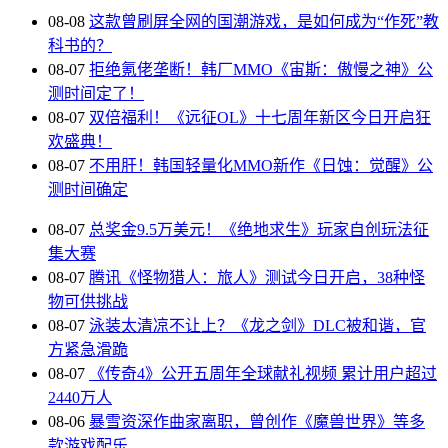
08-08
这款曾刷屏全网的国潮游戏，是如何成为“作死”教
科书的？
08-07
拒绝氪佬垄断！韩厂MMO《宙斯：傲慢之神》公
测时间定了！
08-07
双倍福利！《远征OL》十七周年新区今日开启狂
欢盛典！
08-07
不用肝！韩国轻量化MMO新作《日蚀：觉醒》公
测时间确定
08-07
总奖金9.5万美元！《绝地求生》玩家自创玩法征
集大赛
08-07
腾讯《怪物猎人：旅人》测试今日开启，38种怪
物可供挑战
08-07
泳装太清凉不让上？《龙之剑》DLC被和谐，官
方紧急滑跪
08-07
《传奇4》公开五周年全球献礼视频 累计用户超过
2440万人
08-06
暴雪资深作曲家离职，曾创作《魔兽世界》等多
款游戏配乐