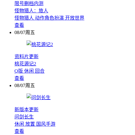
限号删档内测
怪物猎人：旅人
怪物猎人
动作角色扮演
开放世界
查看
08/07周五
资料片更新
桃花源记2
Q版
休闲
回合
查看
08/07周五
新版本更新
问剑长生
休闲
放置
国风手游
查看