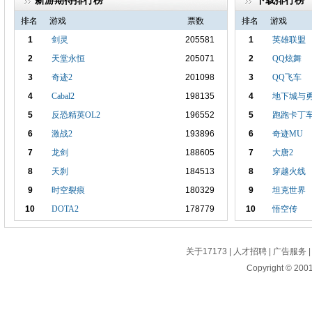
新游期待排行榜
下载排行榜
排名
游戏
票数
排名
游戏
1
剑灵
205581
1
英雄联盟
2
天堂永恒
205071
2
QQ炫舞
3
奇迹2
201098
3
QQ飞车
4
Cabal2
198135
4
地下城与
5
反恐精英OL2
196552
5
跑跑卡丁
6
激战2
193896
6
奇迹MU
7
龙剑
188605
7
大唐2
8
天刹
184513
8
穿越火线
9
时空裂痕
180329
9
坦克世界
10
DOTA2
178779
10
悟空传
11
178509
11
行星边际2
侠客无
12
177365
12
地下城强袭者
关于17173
|
人才招聘
|
刀剑2
广告服务
Copyright © 2001
13
175276
13
笑傲江湖
寻仙
14
165588
14
颓废之心
魔域