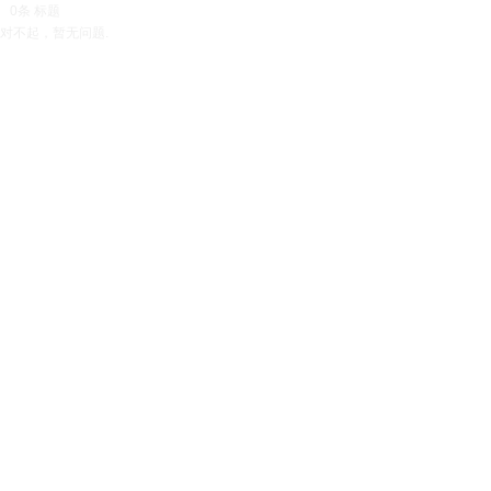
0
条 标题
对不起，暂无问题.