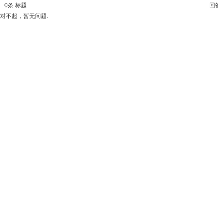
0
条 标题
回
对不起，暂无问题.