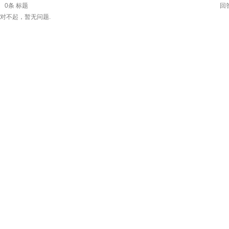
0
条 标题
回
对不起，暂无问题.