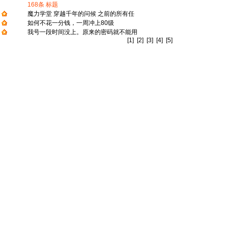
168
条 标题
魔力学堂 穿越千年的问候 之前的所有任
如何不花一分钱，一周冲上80级
我号一段时间没上。原来的密码就不能用
[1]
[2]
[3]
[4]
[5]