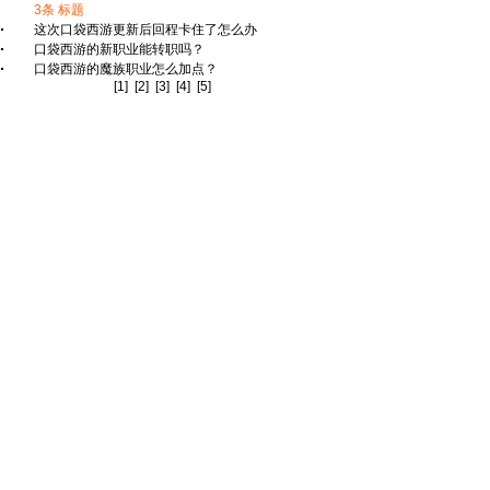
3
条 标题
·
这次口袋西游更新后回程卡住了怎么办
·
口袋西游的新职业能转职吗？
·
口袋西游的魔族职业怎么加点？
[1]
[2]
[3]
[4]
[5]